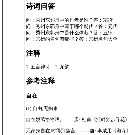
诗词问答
问：秀州东郭舟中的作者是谁？答：宗衍
问：秀州东郭舟中写于哪个朝代？答：元代
问：秀州东郭舟中是什么体裁？答：五律
问：宗衍的名句有哪些？答：宗衍名句大全
注释
1. 五言律诗 押尤韵
参考注释
自在
(1) 自由;无拘束
自在娇莺恰恰啼。——唐· 杜甫《江畔独步寻花》
无家身自在,时得到莲宫。——唐· 李咸用《游寺》