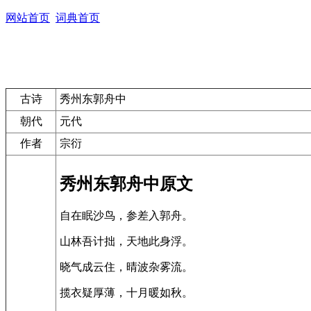
网站首页
词典首页
古诗
秀州东郭舟中
朝代
元代
作者
宗衍
秀州东郭舟中原文
自在眠沙鸟，参差入郭舟。
山林吾计拙，天地此身浮。
晓气成云住，晴波杂雾流。
揽衣疑厚薄，十月暖如秋。