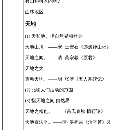
有山和树木的地方
山林地区
天地
(1) 天和地。指自然界和社会
天地山川。——宋· 王安石《游褒禅山记》
天地之闻。——清· 黄宗羲《原君》
天地之大
震动天地。——明· 张溥《五人墓碑记》
(2) 比喻人们活动的范围
(3) 指天地之间,自然界
天地之精也。——《吕氏春秋·慎行论》
天地百法乎。——清· 洪亮吉《治平篇》又