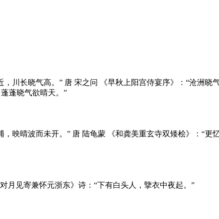
近，川长晓气高。” 唐 宋之问 《早秋上阳宫侍宴序》：“沧洲晓
，蓬蓬晓气欲晴天。”
浦，映晴波而未开。” 唐 陆龟蒙 《和龚美重玄寺双矮桧》：“更忆
郎中对月见寄兼怀元浙东》诗：“下有白头人，擥衣中夜起。”