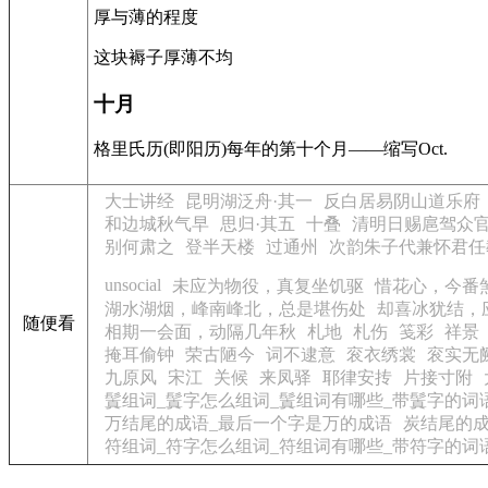
厚与薄的程度
这块褥子厚薄不均
十月
格里氏历(即阳历)每年的第十个月——缩写Oct.
大士讲经
昆明湖泛舟·其一
反白居易阴山道乐府
和边城秋气早
思归·其五
十叠
清明日赐扈驾众
别何肃之
登半天楼
过通州
次韵朱子代兼怀君任
unsocial
未应为物役，真复坐饥驱
惜花心，今番
湖水湖烟，峰南峰北，总是堪伤处
却喜冰犹结，
随便看
相期一会面，动隔几年秋
札地
札伤
笺彩
祥景
掩耳偷钟
荣古陋今
词不逮意
衮衣绣裳
衮实无
九原风
宋江
关候
来凤驿
耶律安抟
片接寸附
鬒组词_鬒字怎么组词_鬒组词有哪些_带鬒字的词
万结尾的成语_最后一个字是万的成语
炭结尾的成
符组词_符字怎么组词_符组词有哪些_带符字的词