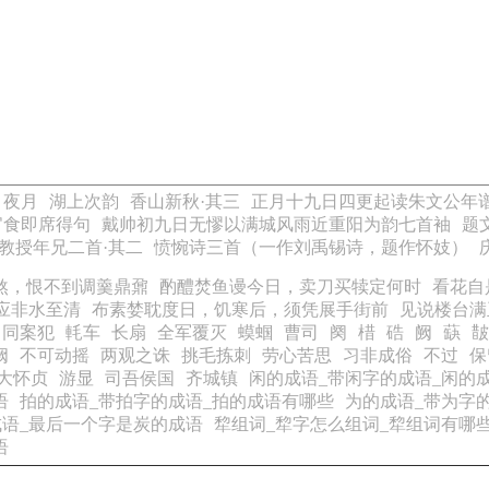
夜月
湖上次韵
香山新秋·其三
正月十九日四更起读朱文公年
官食即席得句
戴帅初九日无憀以满城风雨近重阳为韵七首袖
题
教授年兄二首·其二
愤惋诗三首（一作刘禹锡诗，题作怀妓）
煞，恨不到调羹鼎鼐
酌醴焚鱼谩今日，卖刀买犊定何时
看花自
应非水至清
布素婪耽度日，饥寒后，须凭展手街前
见说楼台满
同案犯
軞车
长扇
全军覆灭
蟆蝈
曹司
阕
棤
硞
阙
蒛
皵
阙
不可动摇
两观之诛
挑毛拣刺
劳心苦思
习非成俗
不过
保
大怀贞
游显
司吾侯国
齐城镇
闲的成语_带闲字的成语_闲的
语
拍的成语_带拍字的成语_拍的成语有哪些
为的成语_带为字
语_最后一个字是炭的成语
犂组词_犂字怎么组词_犂组词有哪
语