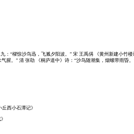
二九：“櫂惊沙鸟迅，飞溅夕阳波。” 宋 王禹偁 《黄州新建小竹
气腥。” 清 张劭 《桐庐道中》诗：“沙鸟随潮集，烟螺带雨昏。
至小丘西小石潭记》
赋》