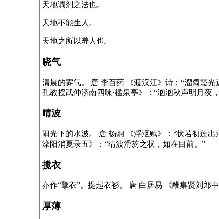
天地调剂之法也。
天地不能生人。
天地之所以养人也。
晓气
清晨的雾气。 唐 李百药 《渡汉江》诗：“溜阔霞光
孔教授武仲济南四咏·槛泉亭》：“汹汹秋声明月夜
晴波
阳光下的水波。 唐 杨炯 《浮沤赋》：“状若初莲出
滦阳消夏录五》：“晴波滑笏之状，如在目前。”
揽衣
亦作“擥衣”。提起衣衫。 唐 白居易 《酬集贤刘
厚薄