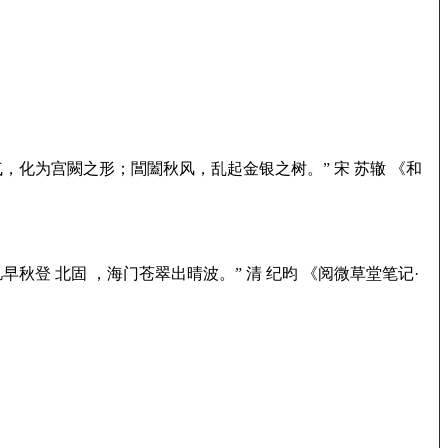
气，化为宫闕之形；閶闔秋风，乱起金银之树。” 宋 苏辙 《和
早秋登 北固 ，海门苍翠出晴波。” 清 纪昀 《阅微草堂笔记·