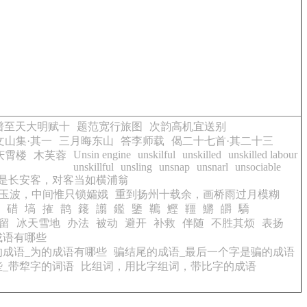
谱至天大明赋十
题范宽行旅图
次韵高机宜送别
文山集·其一
三月晦东山
答李师载
偈二十七首·其二十三
Unsin engine
unskilful
unskilled
unskilled labour
庆霄楼
木芙蓉
unskillful
unsling
unsnap
unsnarl
unsociable
是长安客，对客当如横浦翁
玉波，中间惟只锁孀娥
重到扬州十载余，画桥雨过月模糊
碏
塙
搉
鹊
籛
譾
鑑
鑒
韀
鰹
韁
鱂
皭
驕
留
冰天雪地
办法
被动
避开
补救
伴随
不胜其烦
表扬
成语有哪些
的成语_为的成语有哪些
骗结尾的成语_最后一个字是骗的成语
些_带犂字的词语
比组词，用比字组词，带比字的成语