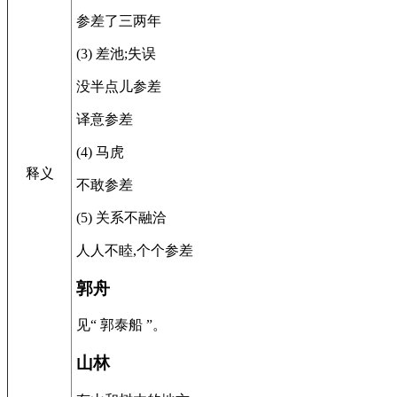
参差了三两年
(3) 差池;失误
没半点儿参差
译意参差
(4) 马虎
释义
不敢参差
(5) 关系不融洽
人人不睦,个个参差
郭舟
见“ 郭泰船 ”。
山林