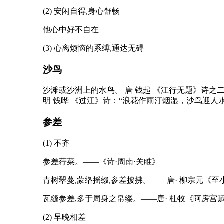
(2) 安闲自得,身心舒畅
他心中好不自在
(3) 心离烦恼的系缚,通达无碍
沙鸟
沙滩或沙洲上的水鸟。 唐 钱起 《江行无题》诗之
明 钱晔 《过江》诗：“浪花作雨汀烟湿，沙鸟迎人水
参差
(1) 不齐
参差荇菜。——《诗·周南·关睢》
青树翠蔓,蒙络摇缀,参差披拂。——唐· 柳宗元《
瓦缝参差,多于周身之帛缕。——唐· 杜牧《阿房宫
(2) 早晚相差