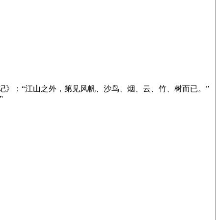
楼记》：“江山之外，第见风帆、沙鸟、烟、云、竹、树而已。”
”