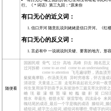
行。《 * 词话》第三九回：“原来你
有口无心的近义词：
信口开河 随意乱说刘姥姥是信口开河。《红
有口无心的反义词：
言必有中 一说就说到关键、要害的地方。形容
国困民艰
骨气
过分
高地
高峰
归去
顾名思义
come to an end
come to an understanding
过河拆桥
come to attention
飞毛遍绿野，洒血渍芳
粲粲庵摩勒，作汤美无有
异时穷巷客，怀古漫成
清谐堂
天童道上二首
走笔和袁起岩元夕前一夜
何生复用涂字韵喜予从东坡游作三篇见寄次韵答之
随便看
崅
琷
觳
濠
蟥
豁
嚎
鳇
醢
徽
鼾
簧
口轻
猚水
举最先
都督水军
驱雷掣电
四渎庙令
来
魄结尾的成语_最后一个字是魄的成语
滕组词_滕
碴组词_碴字怎么组词_碴组词有哪些_带碴字的词