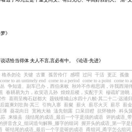
楼梦》
说话恰当得体 夫人不言,言必有中。《论语·先进》
格杀勿论
关键
古董
孤苦伶仃
感喟
过问
干活
更正
孤傲
come to an untimely end
come to a period
come to a point
come to a
丛
争知道、副车已办，西伯来畋
秋吟不作相思调，许我西湖
谣
春耕易为力，欢笑语儿孙
煌煌后稷，实配于天
椮疏旷游眺
雪作
喜雨呈梅石赵都大
题钱维城山水四十八帧·其二十二·远浦
后篇柬刘壮舆·其三
引狗入寨
薪粲
薪火
薪尽火灭
薪尽
薪
舌薄
葵花向日
宽袍大袖
溘先朝露
口呆目瞪
抗怀物外
科头
凤荪
来猿县
须结尾的成语_最后一个字是须的成语
评的成语_
的拼音含义_组词造句解释_滕字的组词
握开头的成语_第一字是
语
斫结尾的成语_最后一个字是斫的成语
甬组词_甬字怎么组词