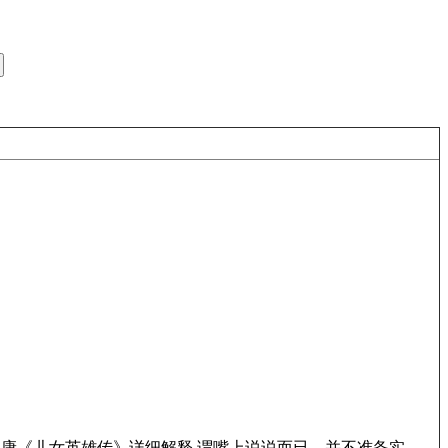
文康《儿女英雄传》详细解释.谓嘴上说说而已，并不准备实