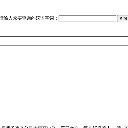
请输入您要查询的汉语字词：
早看透了邓九公是个重交尚义、有口无心、年高好胜的人。 清· 