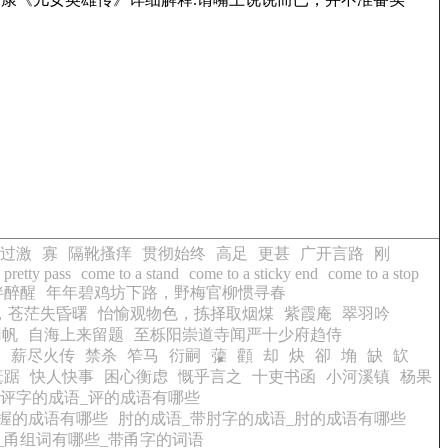
过激
寡
隔靴搔痒
贯彻始终
高足
更甚
广开言路
刚
 pretty pass
come to a stand
come to a sticky end
come to a stop
伴醉醒
年年碧鸡坊下路，野梅官柳惯寻春
，苍茫失昏曙
怡愉观物色，拣择取烟煤
紫霞庵
翠羽吟
归帆
自海上来留题
至栎阳崇道寺闻严十少府趋侍
金
薪尽火传
禁杀
笮马
衍嗣
虇
顴
却
炔
卻
埆
缺
缼
箕踞
快人快事
困心衡虑
慨乎言之
十吏书函
小河溪镇
杨果
带评字的成语_评的成语有哪些
握的成语有哪些
肘的成语_带肘字的成语_肘的成语有哪些
_甬组词有哪些_带甬字的词语