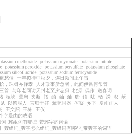
otassium methoxide
potassium myronate
potassium nitrate
e
potassium peroxide
potassium persulfate
potassium phosphate
ssium silicofluoride
potassium sodium ferricyanide
遣愁侵
一年拟待中秋夕，连日频闻正午雷
拾，珠树亦仰攀
人才政事所急者，此间伊吕何常管
三首
与印老同访天封老至夕忘归
桃源
偶作
送春词
储
棱坎
昼扃
夹断
禉
酭
鈾
鲉
麀
銪
駀
輏
誘
滺
旤
见
以德服人
言归于好
薰莸同器
省察
乡下
夏雨雨人
妥
王文韶
王林
王仪
个字是由的成语
组词_邺组词有哪些_带邺字的词语
词
轰组词_轰字怎么组词_轰组词有哪些_带轰字的词语