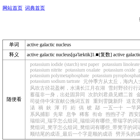
网站首页
词典首页
单词
active galactic nucleus
释义
active galactic nucleus[ɡə'læktik]1.■[复数] act
potassium iodide (starch) test paper
potassium linoleate
potassium nitrite
potassium oxalate
potassium oxide
potassium polymetaphosphate
potassium pyrophospha
potassium sodium tartrate
元仲季方从太丘，海内人
风吹古径花盈树，水满长江月在湖
雪封野径行行
蓄蕴非一身，出处固异同
次韵刘君鼎见赠二首
随便看
司徒侍中宋宣献公挽词五首
重到霅陇新阡
送玄
湱
禍
鈥
渾
筕
絎
傐
椃
鄗
一五一十
一竿
系风捕影
先辈
息争
稀客
衔命
煦煦孑孑
西安
瑞组词_瑞字怎么组词_瑞组词有哪些_带瑞字的词
凳组词_凳字怎么组词_凳组词有哪些_带凳字的词
顺结尾的成语_最后一个字是顺的成语
劈开头的成