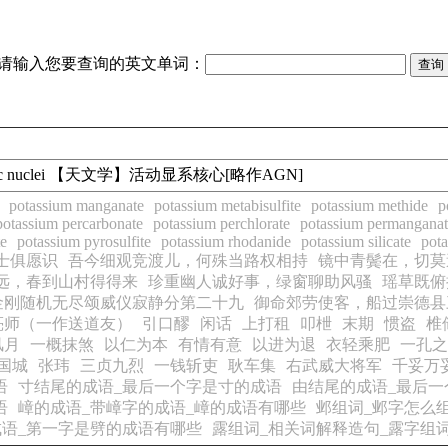
请输入您要查询的英文单词：
ive galactic nuclei 【天文学】活动显系核心[略作AGN]
potassium manganate
potassium metabisulfite
potassium methide
p
potassium percarbonate
potassium perchlorate
potassium permanganat
te
potassium pyrosulfite
potassium rhodanide
potassium silicate
pota
士俱愿识
吾今细观竞渡儿，何殊当路权相持
镜中青鬓在，切莫
远，春到山村得得来
珍重幽人诚好事，绿窗聊助风骚
瑶草既俯
金刚随机无尽颂威仪寂静分第二十九
御命郊劳使客，船过崇德县
亮师（一作送道友）
引口醪
闲话
上打租
叩枻
末期
惯盗
椎
风月
一概抹煞
以仁为本
有情有意
以进为退
衣轻乘肥
一孔之
国城
张玮
三贞九烈
一钱斩吏
耿车集
右武威大将军
千妥万
语
寸结尾的成语_最后一个字是寸的成语
由结尾的成语_最后一
语
嶂的成语_带嶂字的成语_嶂的成语有哪些
邺组词_邺字怎么
语_第一字是劈的成语有哪些
露组词_相关词解释造句_露字组