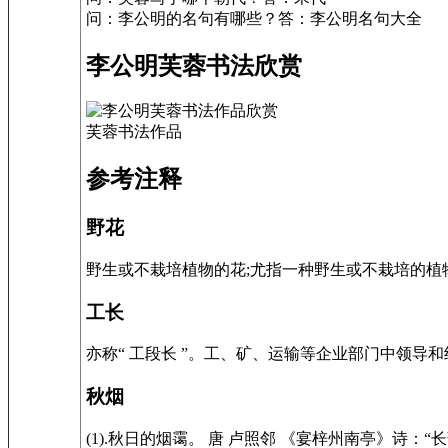
问：李公明的名句有哪些？答：李公明名句大全
李公明芙蓉书法欣赏
芙蓉书法作品
参考注释
野花
野生或不栽培植物的花;尤指一种野生或不栽培的植
工长
亦称“ 工段长 ”。工、矿、运输等企业部门中领导
秋烟
(1).秋日的烟霭。 唐 卢照邻 《宴梓州南亭》诗：