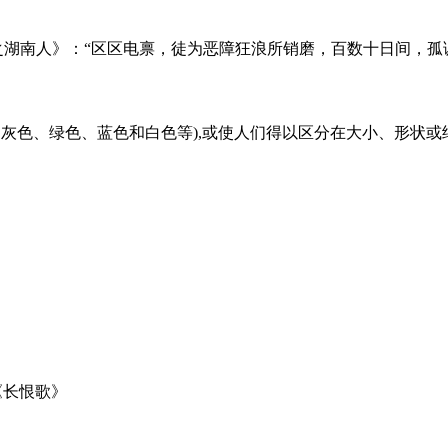
死后之湖南人》：“区区电禀，徒为恶障狂浪所销磨，百数十日间，孤
色、灰色、绿色、蓝色和白色等),或使人们得以区分在大小、形状
《长恨歌》