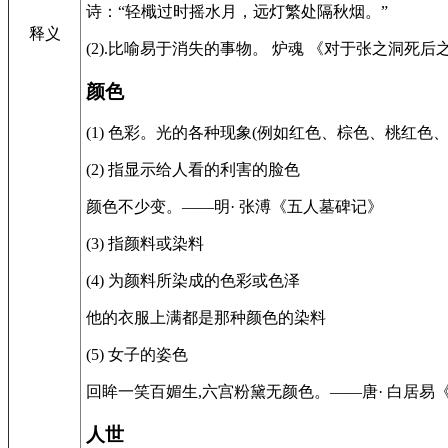
诗：“轻檝过时摇水月，远灯繁处隔秋烟。”
释义
(2).比喻易于消失的事物。 炉魂 《对于张之洞
颜色
(1) 色彩。光的各种现象(例如红色、棕色、桃红
(2) 指显示给人看的利害的脸色
颜色不少变。——明· 张溥《五人墓碑记》
(3) 指颜料或染料
(4) 为颜料所染成的色彩或色泽
他的衣服上满都是那种颜色的染料
(5) 女子的姿色
回眸一笑百媚生,六宫粉黛无颜色。——唐· 白居易
人世