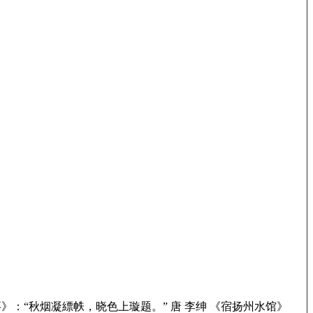
事》：“秋烟凝縹帙，晓色上璇题。” 唐 李绅 《宿扬州水馆》