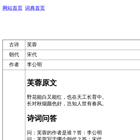
网站首页
词典首页
古诗
芙蓉
朝代
宋代
作者
李公明
芙蓉原文
野花能白又能红，也在天工长育中。
长对秋烟颜色好，岂知人世有春风。
诗词问答
问：芙蓉的作者是谁？答：李公明
问：芙蓉写于哪个朝代？答：宋代