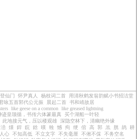
登仙门
怀尹真人
杨枝词二首
用清秋鹤发翁韵赋小书招洁堂
君咏五首郭代公元振
晨起二首
书和靖故居
sters
like geese on a common
like greased lightning
神迹皇颉循，书传六体篆最真
买个湖船一叶轻
此地接元气，压以楼观雄
深隐空林下，清幽绝外缘
澏
熯
銲
鋎
鋡
暵
螒
憾
痀
绠
倌
高
郭
羔
胱
鸪
耕
人心
不知高低
不立文字
不失毫厘
不偢不倸
不务空名