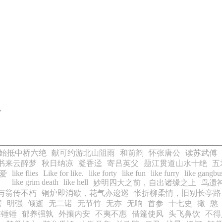
》
始抵中桥六绝
献可约游北山阻雨
和前韵
怀张唐公
读苏武傅
书来云醉梦
秋日纳凉
凝香迳
寄吕英父
题江贯道山水十绝
五
like flies
Like for like.
like forty
like fun
like furry
like gangbu
爱
like grim death
like hell
妙明四大之前，自出诸缘之上
鸟遗
与翁传不朽
铜炉即消歇，花气亦逡巡
怅折柳柔情，旧别长亭路
锷
明强
倾逝
无二诺
无节竹
无亦
无响
首参
十七史
撖
憨
揲锤锤
郁养强孰
外攘内安
不夷不惠
借篷使风
头飞鼻饮
不得