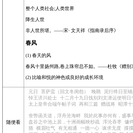
整个人类社会;人类世界
降生人世
非人世所堪。——宋· 文天祥《指南录后序》
春风
(1) 春天的风
春风十里扬州路,卷上珠帘总不如。——杜牧《赠别
(2) 比喻和悦的神色或良好的成长环境
元日
菩萨蛮（回文冬闺怨）
晚眺
泥行终日至晡
悼王济川处士
十二月十九日饯别刘文潜运使明日
太上皇帝合端午帖子词
再和三篇
赠战将
昭潭十
舍辔函关道，浮舟沧海畔
我於此事亦何有，盛事
盘谷之中池上居，十洲画幅映纱疏
浑沦吞枣
镰
随便看
胳
横眉吐气
有无相通
一德一心
诛求无度
揲