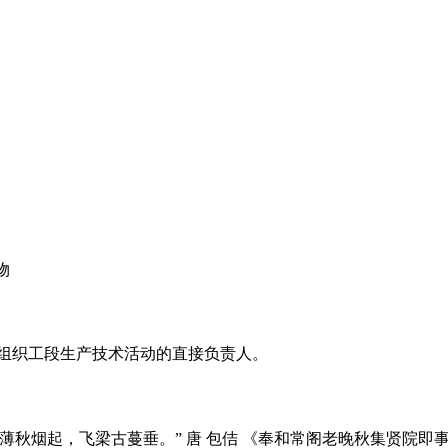
物
和组织工段生产技术活动的直接负责人。
“长薄秋烟起，飞梁古蔓垂。” 唐 包佶 《奉和常阁老晚秋集贤院即