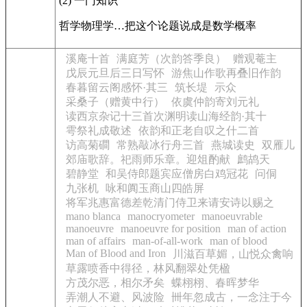
(2) 一门知识
哲学物理学…把这个论题说成是数学概率
溪庵十首
满庭芳（次韵答季良）
赠观菴主
戊辰元旦后三日写怀
游焦山作歌再叠旧作韵
春暮留云阁感怀·其三
筑长堤
示众
采桑子（赠黄中行）
依虞仲韵寄刘元礼
读西京杂记十三首次渊明读山海经韵·其十
雩祭礼成敬述
依韵和正老自叹之什二首
访高菊磵
常熟敲冰行舟三首
燕城读史
双雁儿
郊庙歌辞。祀雨师乐章。迎俎酌献
鹧鸪天
碧静堂
和吴侍郎题宾应僧房白鸡冠花
问侗
九张机
咏和阗玉商山四皓屏
将军兆惠富德差乾清门侍卫来请安诗以赐之
mano blanca
manocryometer
manoeuvrable
manoeuvre
manoeuvre for position
man of action
man of affairs
man-of-all-work
man of blood
Man of Blood and Iron
川滋百草媚，山悦众禽响
草露喷香中得径，林风翻翠处凭楹
方茂尔恶，相尔矛矣
蝶栩栩、春晖梦华
弄潮人不避、风波险
卌年忽成古，一念注于今