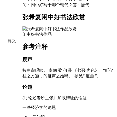
问：闲中好写于哪个朝代？答：唐代
张希复闲中好书法欣赏
闲中好书法作品
释义
参考注释
度声
按曲谱唱歌。 南朝 梁 何逊 《七召·声色》：“听促
柱之方遒，闻度声之始囀。”参见“ 度曲 ”。
论题
(1) 论述者所主张并加以辩证的命题
一些经济学的论题