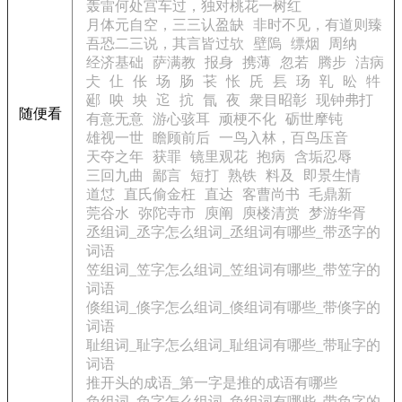
轰雷何处宫车过，独对桃花一树红
月体元自空，三三认盈缺
非时不见，有道则臻
吾恐二三说，其言皆过欤
壁隖
缥烟
周纳
经济基础
萨满教
报身
携薄
忽若
腾步
洁病
仧
仩
伥
场
肠
苌
怅
兏
镸
玚
乵
昖
牪
郔
咉
坱
迱
抭
氜
夜
衆目昭彰
现钟弗打
随便看
有意无意
游心骇耳
顽梗不化
砺世摩钝
雄视一世
瞻顾前后
一鸟入林，百鸟压音
天夺之年
获罪
镜里观花
抱病
含垢忍辱
三回九曲
鄙言
短打
熟铁
料及
即景生情
道怤
直氏偷金枉
直达
客曹尚书
毛鼎新
莞谷水
弥陀寺市
庾阐
庾楼清赏
梦游华胥
丞组词_丞字怎么组词_丞组词有哪些_带丞字的
词语
笠组词_笠字怎么组词_笠组词有哪些_带笠字的
词语
倏组词_倏字怎么组词_倏组词有哪些_带倏字的
词语
耻组词_耻字怎么组词_耻组词有哪些_带耻字的
词语
推开头的成语_第一字是推的成语有哪些
负组词_负字怎么组词_负组词有哪些_带负字的