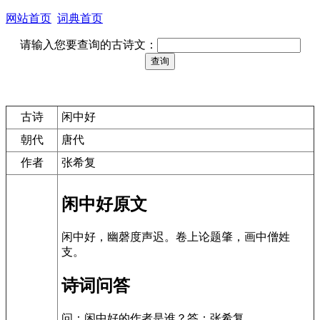
网站首页
词典首页
请输入您要查询的古诗文：
古诗
闲中好
朝代
唐代
作者
张希复
闲中好原文
闲中好，幽磬度声迟。卷上论题肇，画中僧姓
支。
诗词问答
问：闲中好的作者是谁？答：张希复