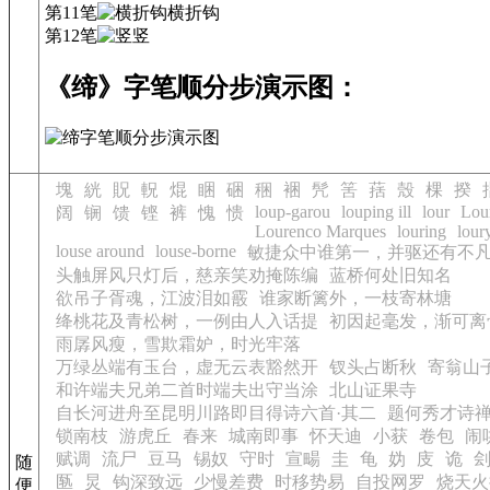
第11笔
横折钩
第12笔
竖
《缔》字笔顺分步演示图：
塊
絖
貺
軦
焜
睏
硱
稇
裍
髠
筈
葀
殼
棵
揆
loup-garou
louping ill
lour
Lou
阔
锎
馈
铿
裤
愧
愦
Lourenco Marques
louring
lour
louse around
louse-borne
敏捷众中谁第一，并驱还有不
头触屏风只灯后，慈亲笑劝掩陈编
蓝桥何处旧知名
欲吊子胥魂，江波泪如霰
谁家断篱外，一枝寄林塘
绛桃花及青松树，一例由人入话提
初因起毫发，渐可离
雨孱风瘦，雪欺霜妒，时光牢落
万绿丛端有玉台，虚无云表豁然开
钗头占断秋
寄翁山
和许端夫兄弟二首时端夫出守当涂
北山证果寺
自长河进舟至昆明川路即目得诗六首·其二
题何秀才诗
锁南枝
游虎丘
春来
城南即事
怀天迪
小获
卷包
闹
赋调
流尸
豆马
锡奴
守时
宣畼
圭
龟
妫
庋
诡
随
匦
炅
钩深致远
少慢差费
时移势易
自投网罗
烧天火
便