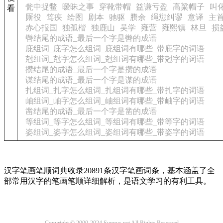
瓮中捉鳖
暧昧之事
穿靴带帽
益谦亏盈
高粱帽子
叫
看
厮役
笃疾
绘图
剧本
驰驱
賸余
绳愆纠谬
意译
主
赤心报国
独孤楷
独鹿山
吴学
雍营
雍熙镇
林旦
损
辔结尾的成语_最后一个字是辔的成语
庇组词_庇字怎么组词_庇组词有哪些_带庇字的词语
尅组词_尅字怎么组词_尅组词有哪些_带尅字的词语
攒结尾的成语_最后一个字是攒的成语
谋结尾的成语_最后一个字是谋的成语
扎组词_扎字怎么组词_扎组词有哪些_带扎字的词语
岫组词_岫字怎么组词_岫组词有哪些_带岫字的词语
凿结尾的成语_最后一个字是凿的成语
等组词_等字怎么组词_等组词有哪些_带等字的词语
姿组词_姿字怎么组词_姿组词有哪些_带姿字的词语
汉字笔画笔顺词典收录20891条汉字笔画词条，基本涵盖了全
部常用汉字的笔画笔顺详细解析，是语文学习的有利工具。