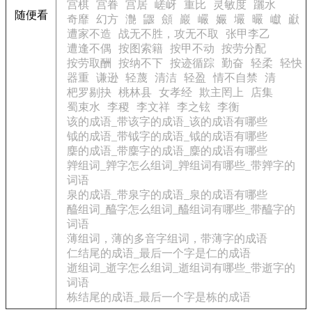
宫棋
宫眷
宫居
嵯岈
重比
灵敏度
躧水
随便看
奇靡
幻方
灔
鼴
顩
巖
巗
孍
壧
曮
巘
巚
遭家不造
战无不胜，攻无不取
张甲李乙
遭逢不偶
按图索籍
按甲不动
按劳分配
按劳取酬
按纳不下
按迹循踪
勤奋
轻柔
轻快
器重
谦逊
轻蔑
清洁
轻盈
情不自禁
清
杷罗剔抉
桃林县
女孝经
欺主罔上
店集
蜀束水
李稷
李文祥
李之铉
李衡
该的成语_带该字的成语_该的成语有哪些
钺的成语_带钺字的成语_钺的成语有哪些
麇的成语_带麇字的成语_麇的成语有哪些
亸组词_亸字怎么组词_亸组词有哪些_带亸字的
词语
泉的成语_带泉字的成语_泉的成语有哪些
醯组词_醯字怎么组词_醯组词有哪些_带醯字的
词语
薄组词，薄的多音字组词，带薄字的成语
仁结尾的成语_最后一个字是仁的成语
逝组词_逝字怎么组词_逝组词有哪些_带逝字的
词语
栋结尾的成语_最后一个字是栋的成语