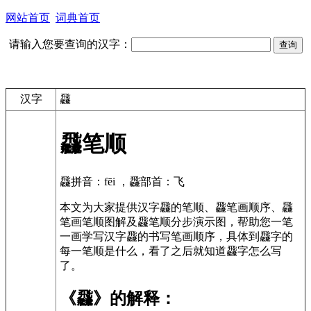
网站首页
词典首页
请输入您要查询的汉字：
汉字
飝
飝笔顺
飝拼音：fēi ，飝部首：飞
本文为大家提供汉字飝的笔顺、飝笔画顺序、飝
笔画笔顺图解及飝笔顺分步演示图，帮助您一笔
一画学写汉字飝的书写笔画顺序，具体到飝字的
每一笔顺是什么，看了之后就知道飝字怎么写
了。
《飝》的解释：