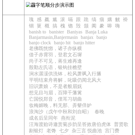
瑰
感
戤
尴
滚
嗝
跟
跪
缟
痼
媾
觥
褂
锢
筻
概
搞
槐
锪
毁
颔
阖
豢
嗥
嗨
banish to
banister
Baniyas
Banja Luka
Banjarmasin,Banjermasin
banjax
banjo
banjo clock
banjo hit
banjo hitter
老佛既恍惚，诸子亦纵横
借子赤霄羽，登君文石墀
尚子不可见，蒋生难再逢
殷勤左氏语，银钩挂檐壁
涧水潺湲供洗钵，松风萧飒入行縢
平明结束舟将解，叱吸仍闻北风大
旧识萧娘，不是者般眉妩
想见目与眉，百障千藩篱
亡国悦郑音，俚耳习胡曲
妆梅媚晚，料无那、弄颦佯妒
浪淘沙（戊午中秋和刘自昭）
春晚
成名后呈同年
燕衔泥
汪海渡贻诗邀赏菊步韵呈答效唐伯虎体
普贤歌
剔银灯
老馋
七夕
杂三言 悦曲池
宫门费