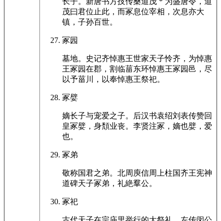
长子。新唐书方技传桑道茂 * 为盛唐令，道
茂曰君位止此，而冢息位宰相，次息亦大
镇，子孙百世。
冢园
墓地。史记齐悼惠王世家天子怜齐，为悼惠
王冢园在郡，割临菑东环悼惠王冢园邑，尽
以予菑川，以奉悼惠王祭祀。
冢嬖
嫡长子与宠爱之子。后汉书袁绍刘表传赞回
皇冢嬖，身頽业丧。李贤注冢，嫡也嬖，爱
也。
冢弟
敬称国君之弟。北周庾信周上柱国齐王宪神
道碑天子冢弟，礼絶羣公。
冢祀
古代天子在宗庙里举行的大祭礼。左传闵公