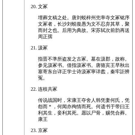
文冢
埋葬文稿之处。唐刘蜕梓州兜率寺文冢铭序
文冢者，长沙刘蜕復愚为文不忍弃其草，聚
而封之也。后用为典故。宋苏轼次前韵再送
周正孺
汲冢
指晋不準所盗发之古冢。墓在汲郡，故称。
参见汲冢书。借指汲冢书。唐骆宾王早秋出
塞寄东台详正学士诗汲冢寧详蠹，秦牢詎辨
冤。
连枝共冢
传说战国时，宋康王夺舍人韩凭妻何氏，凭
怨而 * ，何闻亦殉情而死。何遗书于带曰王
利其生，妾利其死。愿以尸骨，赐凭合葬。
康王
京冢