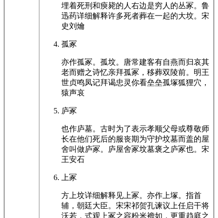
埋着死刑和瘐毙的人右边是穷人的丛冢。鲁
迅药详细解释许多死者葬在一起的大坟。宋
史刘爚
孤冢
亦作孤冢。孤坟。唐常建客有自燕而归哀其
老而赠之诗忆亲拜孤冢，移葬双陵前。明王
世贞鸣凤记拜谒忠灵你看垒垒孤塚狐狸穴，
猿声哀
庐冢
也作庐墓。古时为了表示孝顺父母或尊敬师
长在他们死后的服丧期为守护坟墓而盖的屋
舍叫做庐冢。庐屋舍冢坟墓褒之庐冢也。宋
王安石
上冢
方上坟详细解释见上冢。亦作上塚。指首
辅，朝廷大臣。宋宋祁贺孔谏议上任启干将
沃若，式观上冢之容粉米襜如，更重趋庭之