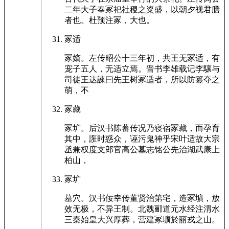
二年大子奉冢祀社稷之粢盛，以朝夕视君膳
者也。杜预注冢，大也。
冢适
冢嫡。左传昭公十三年初，共王无冢适，有
宠子五人，无适立焉。晋书李雄载记李驤与
司徒王达諫曰先王树冢适者，所以防篡夺之
萌，不
冢藏
冢圹。后汉书陈蕃传况乃寝宿冢藏，而孕育
其中，誑时惑众，诬污鬼神乎宋叶适故大宗
丞兼权度支郎官高公墓志铭公先治湖武康上
柏山，
冢圹
墓穴。汉书佞幸传董贤治第宅，造冢壙，放
效无极，不异王制。北魏郦道元水经注渭水
三秦始皇大兴厚葬，营建冢壙於丽戎之山。