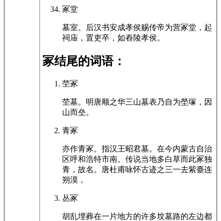
冢堂
墓室。后汉书安成孝侯赐传帝为营冢堂，起
祠庙，置吏卒，如舂陵孝侯。
冢结尾的词语：
茔冢
茔墓。明唐顺之华三山墓表乃自为塋塚，因
山而垒。
青冢
亦作青冢。指汉王昭君墓。在今内蒙古自治
区呼和浩特市南。传说当地多白草而此冢独
青，故名。唐杜甫咏怀古迹之三一去紫臺连
朔漠，
丛冢
胡乱埋葬在一片地方的许多坟墓路的左边都