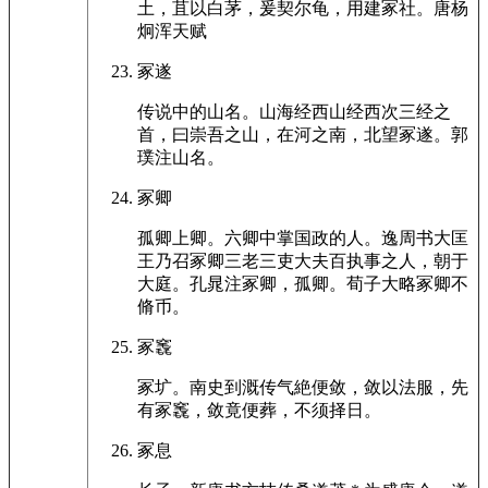
土，苴以白茅，爰契尔龟，用建冢社。唐杨
炯浑天赋
冢遂
传说中的山名。山海经西山经西次三经之
首，曰崇吾之山，在河之南，北望冢遂。郭
璞注山名。
冢卿
孤卿上卿。六卿中掌国政的人。逸周书大匡
王乃召冢卿三老三吏大夫百执事之人，朝于
大庭。孔晁注冢卿，孤卿。荀子大略冢卿不
脩币。
冢竁
冢圹。南史到溉传气絶便敛，敛以法服，先
有冢竁，敛竟便葬，不须择日。
冢息