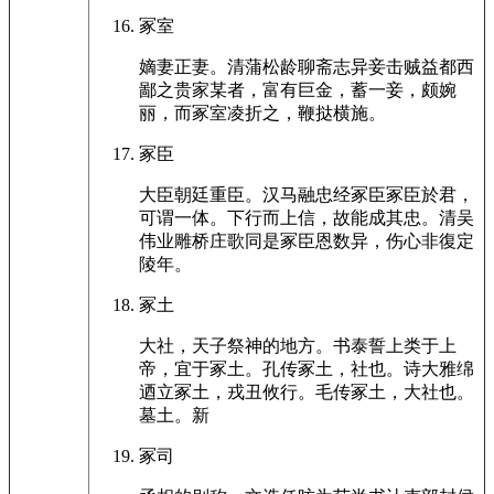
冢室
嫡妻正妻。清蒲松龄聊斋志异妾击贼益都西
鄙之贵家某者，富有巨金，蓄一妾，颇婉
丽，而冢室凌折之，鞭挞横施。
冢臣
大臣朝廷重臣。汉马融忠经冢臣冢臣於君，
可谓一体。下行而上信，故能成其忠。清吴
伟业雕桥庄歌同是冢臣恩数异，伤心非復定
陵年。
冢土
大社，天子祭神的地方。书泰誓上类于上
帝，宜于冢土。孔传冢土，社也。诗大雅绵
迺立冢土，戎丑攸行。毛传冢土，大社也。
墓土。新
冢司