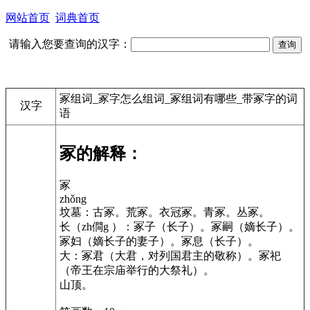
网站首页
词典首页
请输入您要查询的汉字：
冢组词_冢字怎么组词_冢组词有哪些_带冢字的词
汉字
语
冢的解释：
冢
zhǒng
坟墓：古冢。荒冢。衣冠冢。青冢。丛冢。
长（zh僴g ）：冢子（长子）。冢嗣（嫡长子）。
冢妇（嫡长子的妻子）。冢息（长子）。
大：冢君（大君，对列国君主的敬称）。冢祀
（帝王在宗庙举行的大祭礼）。
山顶。