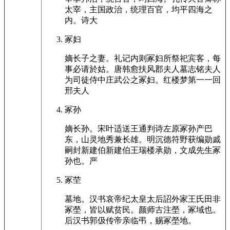
太宰，主国政治，统理百官，均平四海之
内。诗大
冢妇
嫡长子之妻。礼记内则冢妇所祭祀宾客，每
事必请於姑。唐韩愈扶风郡夫人墓志铭夫人
为司徒侍中庄武公之冢妇。红楼梦第一一回
邢夫人
冢孙
嫡长孙。宋叶适送王通判诗左原冢孙产巴
东，山灵地秀兼长雄。明沉德符野获编勋戚
嗣封新建伯新建伯王瑞楼承勋，文成先生冢
孙也。严
冢茔
墓地。汉书哀帝纪太皇太后詔外家王氏田非
冢塋，皆以赋贫民。颜师古注塋，冢域也。
后汉书郭伋传帝亲临弔，赐冢塋地。