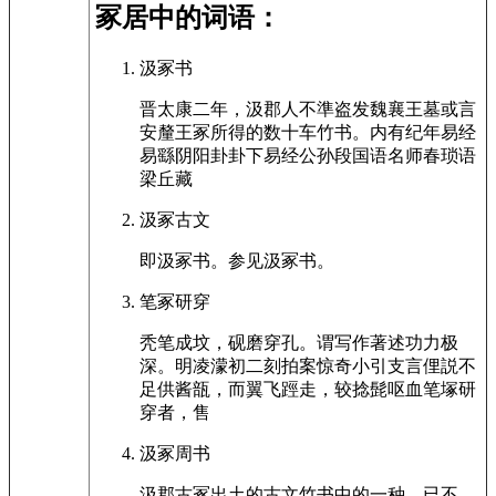
冢居中的词语：
汲冢书
晋太康二年，汲郡人不準盗发魏襄王墓或言
安釐王冢所得的数十车竹书。内有纪年易经
易繇阴阳卦卦下易经公孙段国语名师春琐语
梁丘藏
汲冢古文
即汲冢书。参见汲冢书。
笔冢研穿
秃笔成坟，砚磨穿孔。谓写作著述功力极
深。明凌濛初二刻拍案惊奇小引支言俚説不
足供酱瓿，而翼飞踁走，较捻髭呕血笔塚研
穿者，售
汲冢周书
汲郡古冢出土的古文竹书中的一种。已不