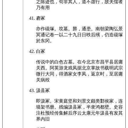
之陈迹也，苟非其人，道不虚行，故夫儒者
乃有用
砻冢
亦作礲塚。坟墓。礱，通垄。南朝梁陶弘景
冥通记卷一以二十九日日昳后殯，仍造礲塚
於东冈。
白冢
传说中的白色古墓。在今北京市昌平县居庸
关西。阿英游龙戏凤据北京掌故书载明武宗
微行大同，得酒家女李凤，返京时，至居庸
关病殁
汲县冢
即汲冢。宋黄庭坚和刘景文颇类鄴侯家，连
墙架书册。残编汲县冢，半隶鸿都壁。史容
注杜预经传集解后序云太康元年汲县有发其
界内旧