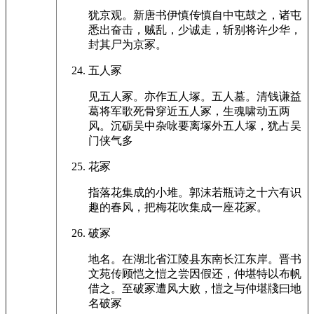
犹京观。新唐书伊慎传慎自中屯鼓之，诸屯
悉出奋击，贼乱，少诚走，斩别将许少华，
封其尸为京冢。
五人冢
见五人冢。亦作五人塚。五人墓。清钱谦益
葛将军歌死骨穿近五人冢，生魂啸动五两
风。沉砺吴中杂咏要离塚外五人塚，犹占吴
门侠气多
花冢
指落花集成的小堆。郭沫若瓶诗之十六有识
趣的春风，把梅花吹集成一座花冢。
破冢
地名。在湖北省江陵县东南长江东岸。晋书
文苑传顾恺之愷之尝因假还，仲堪特以布帆
借之。至破冢遭风大败，愷之与仲堪牋曰地
名破冢