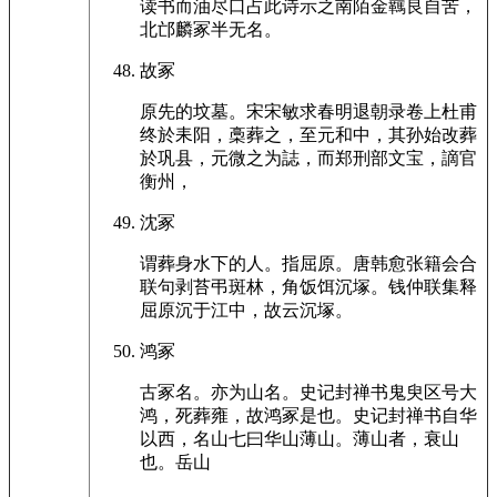
读书而油尽口占此诗示之南陌金羈良自苦，
北邙麟冢半无名。
故冢
原先的坟墓。宋宋敏求春明退朝录卷上杜甫
终於耒阳，槀葬之，至元和中，其孙始改葬
於巩县，元微之为誌，而郑刑部文宝，謫官
衡州，
沈冢
谓葬身水下的人。指屈原。唐韩愈张籍会合
联句剥苔弔斑林，角饭饵沉塚。钱仲联集释
屈原沉于江中，故云沉塚。
鸿冢
古冢名。亦为山名。史记封禅书鬼臾区号大
鸿，死葬雍，故鸿冢是也。史记封禅书自华
以西，名山七曰华山薄山。薄山者，衰山
也。岳山