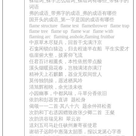
裸组词_裸字怎么组词_裸组词有哪些_带裸字的
词语
弗的成语_带弗字的成语_弗的成语有哪些
国开头的成语_第一字是国的成语有哪些
flame structure
flame test
flamethrower
flame trap
flame tree
flame up
flame war
flame with
flaming arc
flaming asshole,flaming fruitbar
中原草木尽疑兵，回首干戈满汴京
石龛闲锁白猿边，归去程途半在船
平生实爱才
临崖俯大壑，披雾仰飞流
任君百计相薰炙，本性依然带点酸
溪头烟暖蘋花春，岂独满渚亦满汀
精神天上石麒麟，器业无双间世人
莫传独鹄操，愿述栖凤吟
清旭辉相映，余光淡未收
小园幽事，中都风味，斗草分香依旧
依韵和彭器资直讲
题松身
偈颂一一二首·其八十六
题余仲祥松斋
次韵和丁右丞因赠致政张少卿二首
王粲
次韵洪谷瑞见和
翠云岩
送刘五司马赴任硖州兼寄崔使君
谢胡子远郎中惠蒲太韶墨，报以龙涎心字香