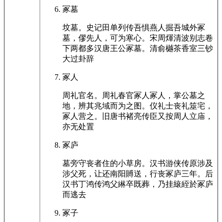
冢墓
坟墓。史记田单列传吾惧燕人掘吾城外冢
墓，僇先人，可为寒心。宋周煇清波别志卷
下两都多汉唐王公冢墓。清俞樾茶香室三钞
大过卦辞
冢人
周礼官名。周礼春官冢人冢人，掌公墓之
地，辨其兆域而为之图。仪礼士丧礼筮宅，
冢人营之。旧唐书褚亮传臣又按周人立庙，
亦无处置
冢庐
墓旁守丧者住的小草房。汉书游侠传原涉及
涉父死，让还南阳賻送，行丧冢庐三年。后
汉书丁鸿传鸿父綝卒既葬，乃挂縗絰於冢庐
而逃去
冢子