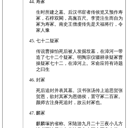
寿冢
生时所建之墓。后汉书宦者传侯览又预作寿
冢，石椁双闕，高廡百尺。李贤注生而自为
冢为寿冢。南史王僧虔传先是天福将行，令
家人豫
七十二疑冢
传说曹操怕死后被人发掘坟墓，在漳河一带
造了七十二个疑冢。明陶宗仪辍耕录疑冢曹
操疑冢七十二，在漳河上。宋俞应符有诗题
之曰生
封冢
死后追封并表其墓。汉书张汤传上追思贺张
贺恩，欲封其冢为恩德侯，置守冢二百家。
颜师古注身死追封，故云封冢也。
麟冢
麒麟塚的省称。宋陆游九月二十三夜小儿方