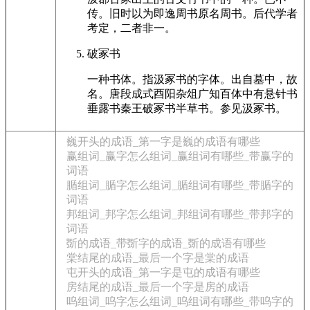
传。旧时以为即逸周书原名周书。后代学者
考定，二者非一。
破冢书
一种书体。指汲冢书的字体。出自墓中，故
名。唐段成式酉阳杂俎广知百体中有悬针书
垂露书秦王破冢书半草书。参见汲冢书。
巍开头的成语_第一字是巍的成语有哪些
赢组词_赢字怎么组词_赢组词有哪些_带赢字的
词语
腯组词_腯字怎么组词_腯组词有哪些_带腯字的
词语
邦组词_邦字怎么组词_邦组词有哪些_带邦字的
词语
斲的成语_带斲字的成语_斲的成语有哪些
棠结尾的成语_最后一个字是棠的成语
屯开头的成语_第一字是屯的成语有哪些
房结尾的成语_最后一个字是房的成语
呜组词_呜字怎么组词_呜组词有哪些_带呜字的