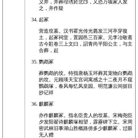
义井，并葬瑝琇於北邙，又恐万顷家人发
之，并作疑
起冢
营造坟墓。汉书霍光传光薨发三河卒穿復
土，起冢祠堂，置园邑三百家。元李冶敬斋
古今黈卷三上文曰，詔青尚平阳公主，与主
合葬，起
鹦鹉冢
葬鹦鹉的坟。特指唐杨玉环葬其宠物白鹦鹉
的坟。元顾瑛天宝宫词寓感之十二夜月不窥
鸚鵡塚，春风每忆凤皇园。明范濂云间据目
抄记祥
麒麟冢
亦作麒麟冢。指名臣贵人的坟墓。宋梅尧臣
夕发阳翟诗麒麟塚相望，霹靂碑下立。宋周
密武林旧事湖山胜概路傍多少麒麟冢，过眼
无人赠