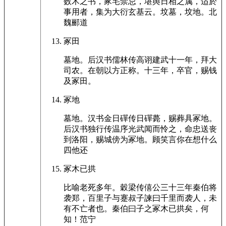
数术之书，冢宅禁忌，堪舆日相之属，适於
事用者，集为大衍玄基云。坟墓，坟地。北
魏郦道
冢田
墓地。后汉书儒林传高诩建武十一年，拜大
司农。在朝以方正称。十三年，卒官，赐钱
及冢田。
冢地
墓地。汉书金日磾传日磾薨，赐葬具冢地。
后汉书独行传温序光武闻而怜之，命忠送丧
到洛阳，赐城傍为冢地。顾笑言你在想什么
四他还
冢木已拱
比喻老死多年。穀梁传僖公三十三年秦伯将
袭郑，百里子与蹇叔子諫曰千里而袭人，未
有不亡者也。秦伯曰子之冢木已拱矣，何
知！范宁