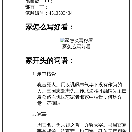
笔画数：10；
部首：冖；
笔顺编号：4513533434
冢怎么写好看：
冢怎么写好看
冢开头的词语：
冢中枯骨
犹言死人。用以讥讽志气卑下没有作为的
人。三国志蜀志先主传北海相孔融谓先主曰
袁公路岂忧国忘家者邪冢中枯骨，何足介
意！沉砺咏
冢宰
周官名。为六卿之首，亦称太宰。书周官冢
宰掌邦治，统百官，均四海。孔传天官卿称