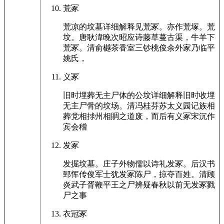
荒冢
荒凉的坟墓详细解释见荒冢。亦作荒塚。荒
坟。唐耿湋晚次昭应诗藤草蔓古渠，牛羊下
荒冢。清俞樾茶香室三钞桃俊余外家乃临平
姚氏，
义冢
旧时埋葬无主尸体的公坟详细解释旧时收埋
无主尸骨的坟场。清冯桂芬苏太义园记族相
葬党相捄州相賙之道废，而后有义冢宋沉作
宾会稽
发冢
发掘坟墓。庄子外物儒以诗礼发冢。后汉书
郅恽传俊军士犹发冢陈尸，掠夺百姓。清顾
炎武子胥鞭平王之尸辨疑春秋以前无发冢戮
尸之事
衣冠冢