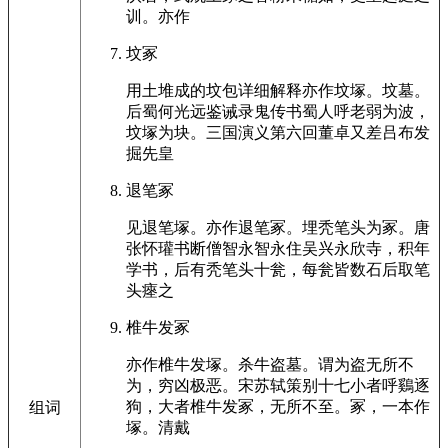
训。亦作
坟冢
用土堆成的坟包详细解释亦作坟塚。坟墓。
后蜀何光远鉴诫录鬼传书蜀人呼老弱为波，
坟塚为块。三国演义第六回董卓又差吕布发
掘先皇
退笔冢
见退笔塚。亦作退笔冢。埋秃笔头为冢。唐
张怀瓘书断僧智永智永住吴兴永欣寺，积年
学书，后有秃笔头十瓮，每瓮皆数石后取笔
头瘞之
椎牛发冢
亦作椎牛发塚。杀牛盗墓。谓为盗无所不
为，穷凶极恶。宋苏轼策别十七小者呼鷄逐
狗，大者椎牛发冢，无所不至。冢，一本作
组词
塚。清戴