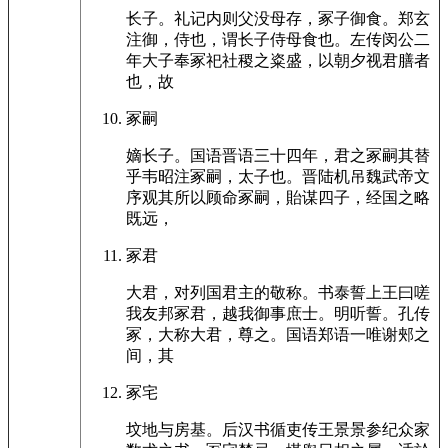
长子。礼记内则父没母存，冢子御食。郑玄
注御，侍也，谓长子侍母食也。左传闵公二
年大子奉冢祀社稷之粢盛，以朝夕视君膳者
也，故
冢嗣
嫡长子。国语晋语三十四年，君之冢嗣其替
乎韦昭注冢嗣，太子也。晋陆机吊魏武帝文
序观其所以顾命冢嗣，貽谋四子，经国之略
既远，
冢君
大君，对列国君主的敬称。书泰誓上王曰嗟
我友邦冢君，越我御事庶士。明听誓。孔传
冢，大称大君，尊之。国语郑语一唯谢郟之
间，其
冢宅
坟地与房基。后汉书循吏传王景景参纪众家