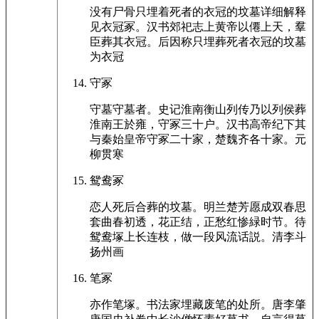
没有尸骨只埋着死者的衣冠的坟墓详细解释
见衣冠冢。汉书郊祀志上黄帝以僊上天，羣
臣葬其衣冠。后因称只埋葬死者衣冠的坟墓
为衣冠
守冢
守墓守墓者。史记淮南衡山列传乃以列侯葬
淮南王於雍，守冢三十户。汉书高帝纪下其
与秦始皇帝守冢二十家，楚魏齐各十家。元
柳贯寒
鸳鸯冢
恋人死后合葬的坟墓。明兰楚芳愿成双春思
套曲春初透，花正结，正愁红惨緑时节。待
鸳鸯塚上长连枝，做一段风流话説。清李斗
扬州画
笔冢
亦作笔塚。书法家埋藏废笔的处所。唐李肇