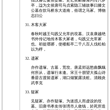
指汉滕公夏侯婴墓。史记樊郦滕灌列传八岁
卒，諡为文侯唐司马贞索隐三辅故事曰滕文
公墓在饮马桥东大道南，俗谓之马冢。博物
志曰公
木客大冢
春秋时越王勾践父允常的坟墓。汉袁康越绝
书外传记地传木客大冢者，勾践父允常冢
也。初徙瑯琊，使楼船卒二千八百人伐松柏
以为桴，
遗冢
亦作遗塚。古墓，荒坟。唐孟郊远愁曲飘颻
何所从，遗塚行未逢。宋王十朋望大孤山诗
番昜古渡留遗冢，湖口烟鬟露淡粧。清顾炎
武李克
疑冢
见疑冢。亦作疑塚。为迷惑人而虚设的坟
墓。旧唐书孝友传张琇市人敛钱，於死所造