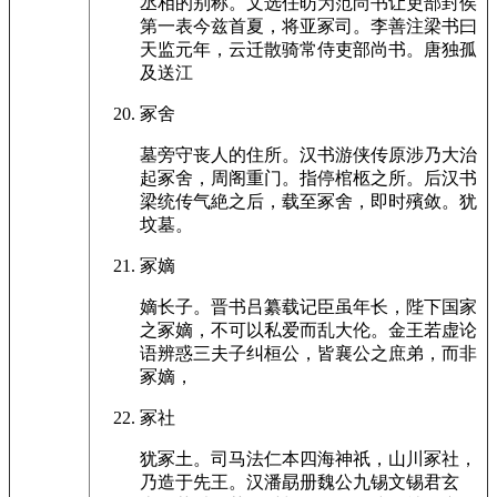
丞相的别称。文选任昉为范尚书让吏部封侯
第一表今兹首夏，将亚冢司。李善注梁书曰
天监元年，云迁散骑常侍吏部尚书。唐独孤
及送江
冢舍
墓旁守丧人的住所。汉书游侠传原涉乃大治
起冢舍，周阁重门。指停棺柩之所。后汉书
梁统传气絶之后，载至冢舍，即时殯敛。犹
坟墓。
冢嫡
嫡长子。晋书吕纂载记臣虽年长，陛下国家
之冢嫡，不可以私爱而乱大伦。金王若虚论
语辨惑三夫子纠桓公，皆襄公之庶弟，而非
冢嫡，
冢社
犹冢土。司马法仁本四海神祇，山川冢社，
乃造于先王。汉潘勗册魏公九锡文锡君玄