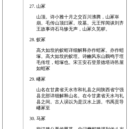
山冢
山顶。诗小雅十月之交百川沸腾，山冢崒
崩。毛传山顶曰冢。坟墓。元王恽闻谈刘齐
王故事诗石马惨无声，山冢久芜秽。
蚁冢
高大如坟的蚁蛭详细解释亦作螘冢。亦作螘
塚。高大如坟的蚁垤。诗豳风东山鸛鸣于垤
毛传垤，螘塚也。宋王安石登景德塔诗邑屋
如螘冢
嶓冢
山名在甘肃省天水市和礼县之间陕西省宁强
县北部详细解释山名。在今甘肃省天水与礼
县之间。古人误以为是汉水上源。书禹贡导
嶓冢至
马冢