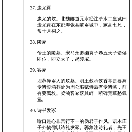
蚩尤冢
蚩尤的坟。北魏郦道元水经注济水二皇览曰
蚩尤冢在东郡寿张县闞乡城中，冢高七尺，
常十月祠之。
陵冢
帝王的陵墓。宋马永卿嬾真子卷五天子诸侯
即位，即立太子，起陵塚。
客冢
埋葬异乡人的坟墓。明王叔承侠香亭是要离
专诸梁鸿葬处为周公瑕赋诗后有专诸墓，前
有要离坟。梁鸿客冢落其畔，断碑荒草愁氤
氲。
诗书发冢
喻口是心非言行不一的伪君子作风。语本庄
子外物儒以诗礼发冢。郭象注诗礼者，先王