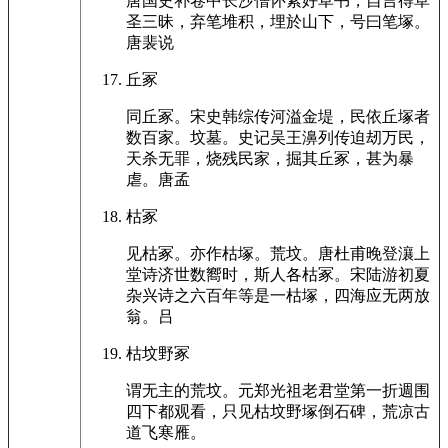
唐国史补卷中长沙僧怀素好草书，自言得草
圣三昧，弃笔堆积，埋於山下，号曰笔塚。
唐裴说
丘冢
同丘冢。宋史韩综传河溢金堤，民依丘塚者
数百家。坟墓。史记吴王濞列传迫刼万民，
天杀无罪，烧残民家，掘其丘冢，甚为暴
虐。唐孟
枯冢
见枯冢。亦作枯塚。荒坟。唐杜甫晚登瀼上
堂诗济世数嚮时，斯人各枯冢。宋陆游初夏
杂兴诗之六百年等是一枯塚，四海应无两放
翁。吕
枯坟野冢
谓无主的荒坟。元郑光祖老君堂第一折週围
四下都观看，只见枯坟野塚倒石碑，荒凉古
道飞寒雁。