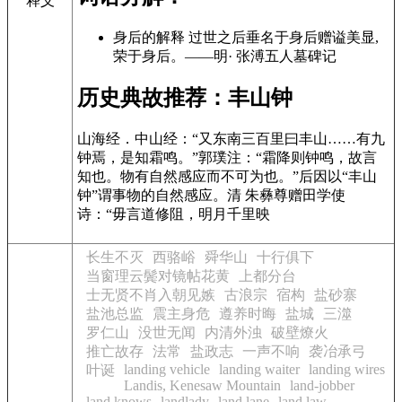
释义
身后的解释 过世之后垂名于身后赠谥美显,
荣于身后。——明· 张溥五人墓碑记
历史典故推荐：丰山钟
山海经．中山经：“又东南三百里曰丰山……有九
钟焉，是知霜鸣。”郭璞注：“霜降则钟鸣，故言
知也。物有自然感应而不可为也。”后因以“丰山
钟”谓事物的自然感应。清 朱彝尊赠田学使
诗：“毋言道修阻，明月千里映
长生不灭
西骆峪
舜华山
十行俱下
当窗理云鬓对镜帖花黄
上都分台
士无贤不肖入朝见嫉
古浪宗
宿构
盐砂寨
盐池总监
震主身危
遵养时晦
盐城
三澨
罗仁山
没世无闻
内清外浊
破壁燎火
推亡故存
法常
盐政志
一声不响
袭冶承弓
landing vehicle
landing waiter
landing wires
叶诞
Landis, Kenesaw Mountain
land-jobber
land knows
landlady
land lane
land law