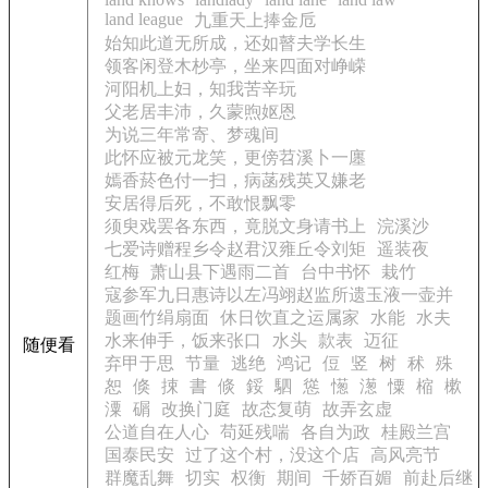
land league
九重天上捧金卮
始知此道无所成，还如瞽夫学长生
领客闲登木杪亭，坐来四面对峥嵘
河阳机上妇，知我苦辛玩
父老居丰沛，久蒙煦妪恩
为说三年常寄、梦魂间
此怀应被元龙笑，更傍苕溪卜一廛
嫣香菸色付一扫，病菡残英又嫌老
安居得后死，不敢恨飘零
须臾戏罢各东西，竟脱文身请书上
浣溪沙
七爱诗赠程乡令赵君汉雍丘令刘矩
遥装夜
红梅
萧山县下遇雨二首
台中书怀
栽竹
寇参军九日惠诗以左冯翊赵监所遗玉液一壶并
题画竹绢扇面
休日饮直之运属家
水能
水夫
水来伸手，饭来张口
水头
款表
迈征
随便看
弃甲于思
节量
逃绝
鸿记
侸
竖
树
秫
殊
恕
倏
捒
書
倐
鋖
駟
慫
憽
濍
憟
樎
樕
潥
碿
改换门庭
故态复萌
故弄玄虚
公道自在人心
苟延残喘
各自为政
桂殿兰宫
国泰民安
过了这个村，没这个店
高风亮节
群魔乱舞
切实
权衡
期间
千娇百媚
前赴后继