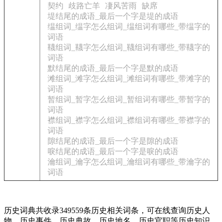
契约
歧路亡羊
凄风苦雨
缺席
堤结尾的成语_最后一个字是堤的成语
缊组词_缊字怎么组词_缊组词有哪些_带缊字的
词语
韈组词_韈字怎么组词_韈组词有哪些_带韈字的
词语
默结尾的成语_最后一个字是默的成语
滩组词_滩字怎么组词_滩组词有哪些_带滩字的
词语
暂组词_暂字怎么组词_暂组词有哪些_带暂字的
词语
襟组词_襟字怎么组词_襟组词有哪些_带襟字的
词语
隙结尾的成语_最后一个字是隙的成语
唳结尾的成语_最后一个字是唳的成语
瀹组词_瀹字怎么组词_瀹组词有哪些_带瀹字的
词语
历史词典共收录349559条历史相关词条，可在线查询历史人
物、历史事件、历史典故、历史地名、历史官职等历史知识，