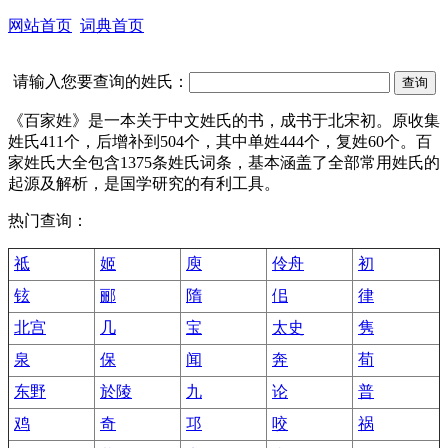
网站首页
词典首页
请输入您要查询的姓氏：
《百家姓》是一本关于中文姓氏的书，成书于北宋初。原收集
姓氏411个，后增补到504个，其中单姓444个，复姓60个。百
家姓氏大全包含1375条姓氏词条，基本涵盖了全部常用姓氏的
起源及解析，是国学研究的有利工具。
热门查询：
祗
姬
庾
伶舟
初
铉
郦
隋
佀
律
北宫
几
宝
太史
隽
泉
保
闻
奔
荀
东野
於陵
九
论
普
鸡
奇
邛
咬
祸