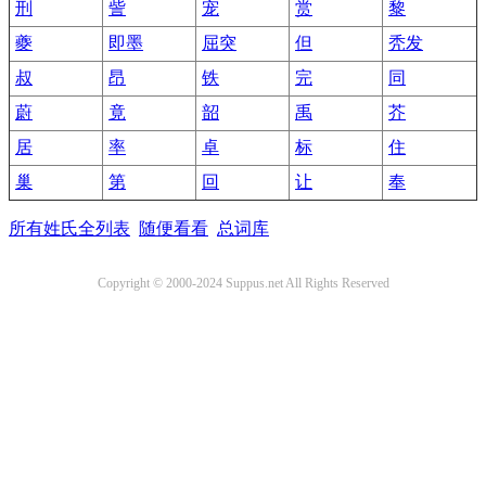
刑
訾
宠
赏
黎
夔
即墨
屈突
但
秃发
叔
昂
铁
完
同
蔚
竟
韶
禹
芥
居
率
卓
标
住
巢
第
回
让
奉
所有姓氏全列表
随便看看
总词库
Copyright © 2000-2024 Suppus.net All Rights Reserved