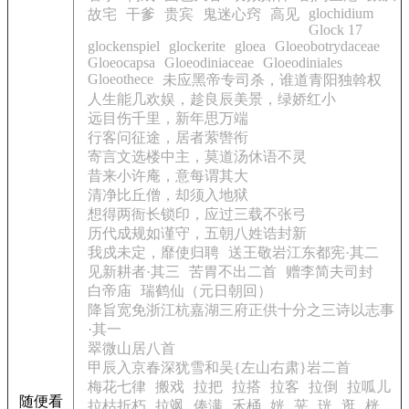
glochidium
故宅
干爹
贵宾
鬼迷心窍
高见
Glock 17
glockenspiel
glockerite
gloea
Gloeobotrydaceae
Gloeocapsa
Gloeodiniaceae
Gloeodiniales
Gloeothece
未应黑帝专司杀，谁道青阳独斡权
人生能几欢娱，趁良辰美景，绿娇红小
远目伤千里，新年思万端
行客问征途，居者萦辔衔
寄言文选楼中主，莫道汤休语不灵
昔来小许庵，意每谓其大
清净比丘僧，却须入地狱
想得两衙长锁印，应过三载不张弓
历代成规如谨守，五朝八姓诰封新
我戍未定，靡使归聘
送王敬岩江东都宪·其二
见新耕者·其三
苦胃不出二首
赠李简夫司封
白帝庙
瑞鹤仙（元日朝回）
降旨宽免浙江杭嘉湖三府正供十分之三诗以志事
·其一
翠微山居八首
甲辰入京春深犹雪和吴{左山右肃}岩二首
梅花七律
搬戏
拉把
拉搭
拉客
拉倒
拉呱儿
随便看
拉枯折朽
拉飒
俸满
禾桶
姯
茪
珖
逛
桄