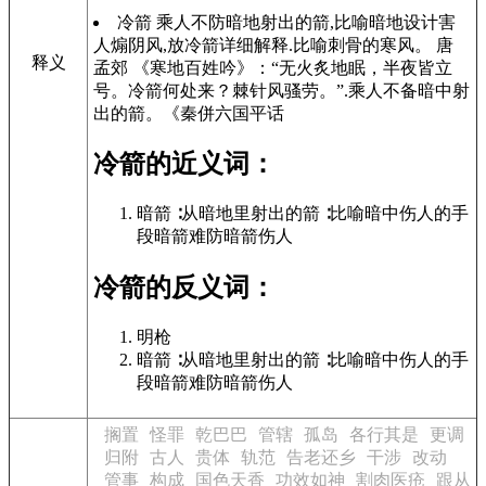
冷箭 乘人不防暗地射出的箭,比喻暗地设计害
人煽阴风,放冷箭详细解释.比喻刺骨的寒风。 唐
释义
孟郊 《寒地百姓吟》：“无火炙地眠，半夜皆立
号。冷箭何处来？棘针风骚劳。”.乘人不备暗中射
出的箭。《秦併六国平话
冷箭的近义词：
暗箭 ∶从暗地里射出的箭 ∶比喻暗中伤人的手
段暗箭难防暗箭伤人
冷箭的反义词：
明枪
暗箭 ∶从暗地里射出的箭 ∶比喻暗中伤人的手
段暗箭难防暗箭伤人
搁置
怪罪
乾巴巴
管辖
孤岛
各行其是
更调
归附
古人
贵体
轨范
告老还乡
干涉
改动
管事
构成
国色天香
功效如神
割肉医疮
跟从