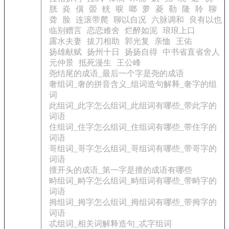
胱
烡
僙
臦
輄
唳
啷
萝
菱
勒
隆
聆
聊
聋
脸
连滚带爬
聊以自况
六脉调和
良有以也
临别赠言
恋恋难舍
烂醉如泥
琅琅上口
露水夫妻
拔刀相助
郭光复
亲恤
王佑
扬雄献赋
扬州十日
扬扬自得
中书省直省舍人
元仲景
抵死漫生
王公峰
尧结尾的成语_最后一个字是尧的成语
奢组词_奢的拼音含义_组词造句解释_奢字的组
词
此组词_此字怎么组词_此组词有哪些_带此字的
词语
住组词_住字怎么组词_住组词有哪些_带住字的
词语
哥组词_哥字怎么组词_哥组词有哪些_带哥字的
词语
擅开头的成语_第一字是擅的成语有哪些
畤组词_畤字怎么组词_畤组词有哪些_带畤字的
词语
拇组词_拇字怎么组词_拇组词有哪些_带拇字的
词语
忒组词_相关词解释造句_忒字组词