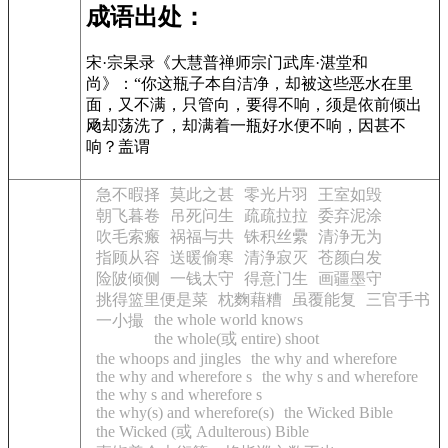
成语出处：
宋·宗杲录《大慧普禅师宗门武库·湛堂和
尚》：“你这瓶子本自洁净，却被这些恶水在里
面，又不满，只管向，要得不响，须是依前倾出
飏却荡洗了，却满着一瓶好水便不响，因甚不
响？盖谓
急不暇择
莫此之甚
零光片羽
王室如毁
朝飞暮卷
吊死问生
疏疏拉拉
委弃泥涂
吹毛索瘢
祸福与共
铢积丝纍
清浄无为
指顾从容
送暖偷寒
清浄寂灭
苍颜白发
险陂倾侧
一钱太守
得意门生
画疆墨守
挑得篮里便是菜
枕麴藉糟
虽覆能复
三官手书
the whole world knows
一小撮
the whole(或 entire) shoot
the whoops and jingles
the why and wherefore
the why and wherefore s
the why s and wherefore
the why s and wherefore s
the why(s) and wherefore(s)
the Wicked Bible
the Wicked (或 Adulterous) Bible