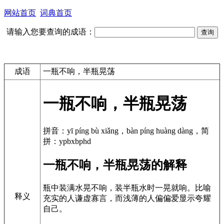
网站首页
词典首页
请输入您要查询的成语：
成语
一瓶不响，半瓶晃荡
一瓶不响，半瓶晃荡
拼音：yī píng bù xiǎng，bàn píng huàng dàng，简
拼：ypbxbphd
一瓶不响，半瓶晃荡的解释
瓶中装满水晃不响，装半瓶水时一晃就响。比喻
释义
充实的人谦虚寡言，而浅薄的人偏偏爱显示夸耀
自己。