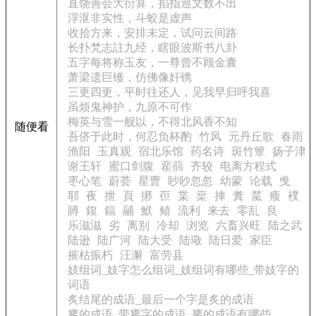
直饶善会大衍算，掐指巡文数不出
浮沤非实性，斗蛟是虚声
收拾方来，安排未定，试问云间路
长扑梵志註九经，瞎眼波斯书八卦
五字每将称玉友，一尊曾不顾金囊
萧梁遗巨镬，仿佛像奸镌
三更四更，平时往还人，见我早归呼我喜
虽烦鬼神护，九原不可作
梅英与雪一舰以，不得北风香不知
随便看
吾侪于此时，何忍负杯酌
竹风
元丹丘歌
春雨
渔阳
玉真观
宿北乐馆
药名诗
斑竹簟
扬子津
谢王轩
蜜口剑腹
雚蒻
齐较
电离方程式
枣心笔
蔚荟
星曹
眇眇忽忽
幼蒙
论载
曵
耶
夜
抴
頁
捓
亱
枼
枽
捙
糞
檒
癁
襆
賻
鍑
鍢
鬴
鮲
鲼
流利
来去
零乱
良
乐滋滋
劣
离别
冷却
浏览
六畜兴旺
陆之武
陆逊
陆广河
陆大受
陆璥
陆日爱
家臣
摧枯振朽
汪澥
富劳县
妓组词_妓字怎么组词_妓组词有哪些_带妓字的
词语
炙结尾的成语_最后一个字是炙的成语
饔的成语_带饔字的成语_饔的成语有哪些