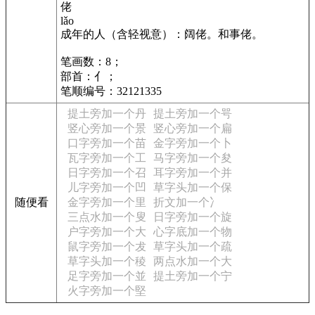
佬
lǎo
成年的人（含轻视意）：阔佬。和事佬。
笔画数：8；
部首：亻；
笔顺编号：32121335
提土旁加一个丹
提土旁加一个咢
竖心旁加一个景
竖心旁加一个扁
口字旁加一个苗
金字旁加一个卜
瓦字旁加一个工
马字旁加一个夋
日字旁加一个召
耳字旁加一个并
儿字旁加一个凹
草字头加一个保
随便看
金字旁加一个里
折文加一个冫
三点水加一个叟
日字旁加一个旋
户字旁加一个大
心字底加一个物
鼠字旁加一个犮
草字头加一个疏
草字头加一个稜
两点水加一个大
足字旁加一个並
提土旁加一个宁
火字旁加一个堅